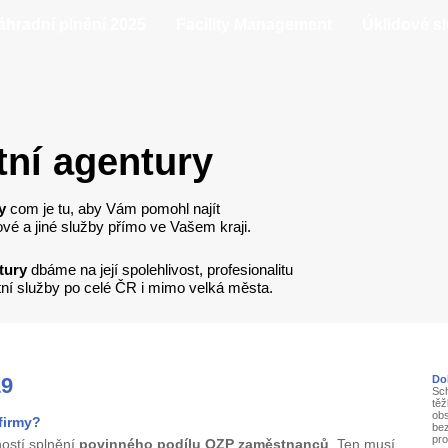
áhradní plnění 2025
Facility Management
Úklidové s
ní agentury
y
com je tu, aby Vám pomohl najít
dové a jiné služby přímo ve Vašem kraji.
tury
dbáme na její spolehlivost, profesionalitu
tní služby po celé ČR i mimo velká města.
19
Do
Sch
tě
obs
firmy?
bez
pro
ností splnění
povinného podílu OZP zaměstnanců
. Ten musí