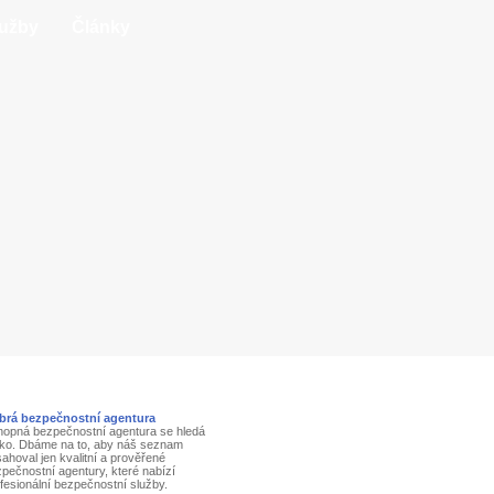
lužby
Články
brá bezpečnostní agentura
opná bezpečnostní agentura se hledá
žko. Dbáme na to, aby náš seznam
ahoval jen kvalitní a prověřené
pečnostní agentury, které nabízí
fesionální bezpečnostní služby.