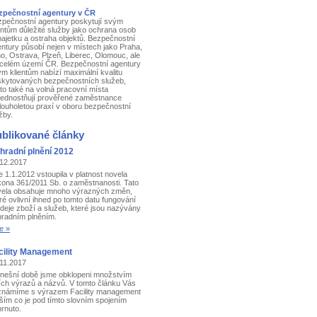
zpečnostní agentury v ČR
pečnostní agentury poskytují svým
entům důležité služby jako ochrana osob
ajetku a ostraha objektů. Bezpečnostní
ntury působí nejen v místech jako Praha,
o, Ostrava, Plzeň, Liberec, Olomouc, ale
 celém území ČR. Bezpečnostní agentury
m klientům nabízí maximální kvalitu
skytovaných bezpečnostních služeb,
to také na volná pracovní místa
řednostňují prověřené zaměstnance
louholetou praxí v oboru bezpečnostní
žby.
blikované články
hradní plnění 2012
.12.2017
 1.1.2012 vstoupila v platnost novela
ona 361/2011 Sb. o zaměstnanosti. Tato
vela obsahuje mnoho výrazných změn,
ré ovlivní ihned po tomto datu fungování
deje zboží a služeb, které jsou nazývány
radním plněním.
e »
cility Management
11.2017
nešní době jsme obklopeni množstvím
ích výrazů a názvů. V tomto článku Vás
známíme s výrazem Facility management
ším co je pod tímto slovním spojením
rnuto.