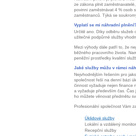
ze zákona plnit zaměstnavatelé,
povinni zaměstnávat 4 % osob 
zaměstnanců. Týká se soukromých
Vyplatí se mi náhradní plnění
Určitě ano. Díky odběru služeb 
užitečné podpůrné služby vhodné
Mezi výhody dále patří to, že n
běžného pracovního života. Namí
peněžní prostředky kvalitní služ
Jaké služby můžu v rámci náh
Nejvhodnějším řešením pro jakou
společnost řeší na denní bázi 
činnost vyžaduje nejen finance n
a vyžaduje především čas. Čas 
ho můžete věnovat předmětu sv
Profesionální společnost Vám zaj
Úklidové služby
Lokální a vzdálený monito
Recepční služby