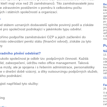
 kteří mají více než 25 zaměstnanců. Tito zaměstnavatelé jsou
Be
se zdravotním postižením v poměru k celkovému počtu
Bez
kli
 i státních společností a organizací.
a m
age
Brn
?
po
od státem uznaných dodavatelů splníte povinný podíl a získáte
svý
po
 pro společnost podnikající v jakémkoliv typu odvětví.
pro
up
s d
epřímo podpoříte zaměstnávání OZP a jejich začlenění do
slu
sto odevzdání peněz státu (finanční odvod), získáte za tyto
by.
Pu
Ná
radního plnění odebírat?
13
koliv společnost je odběr tzv. podpůrných činností. Každá
Dne
zák
úklid, zabezpečení, údržbu nebo office management. Taková
no
a mzdy, ale je spojena i s řešením administrace, personalistiky
kte
pro
je v dnešní době vzácný, a díky outsourcingu podpůrných služeb,
náh
ého podnikání.
víc
istí například tyto služby:
Fa
28.
V d
ciz
ring
se
a v
zah