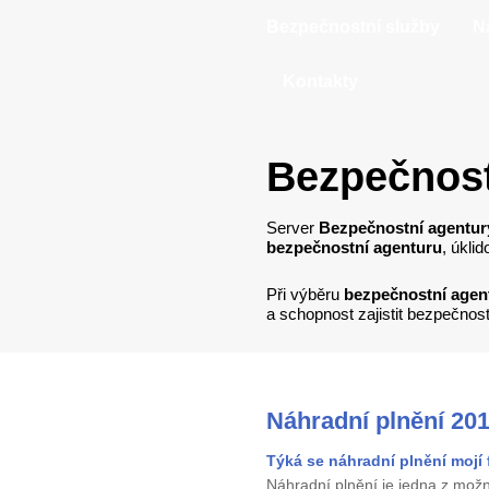
Bezpečnostní služby
N
Kontakty
Bezpečnost
Server
Bezpečnostní agentur
bezpečnostní agenturu
, úkli
Při výběru
bezpečnostní agen
a schopnost zajistit bezpečnos
Náhradní plnění 20
Týká se náhradní plnění mojí 
Náhradní plnění je jedna z mož